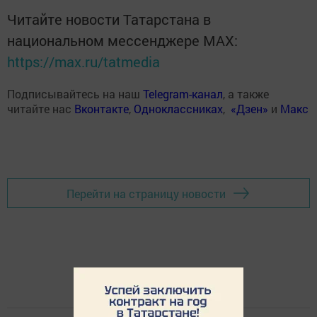
Читайте новости Татарстана в
национальном мессенджере MАХ:
https://max.ru/tatmedia
Подписывайтесь на наш
Telegram-канал
, а также
читайте нас
Вконтакте
,
Одноклассниках
,
«Дзен»
и
Макс
Перейти на страницу новости