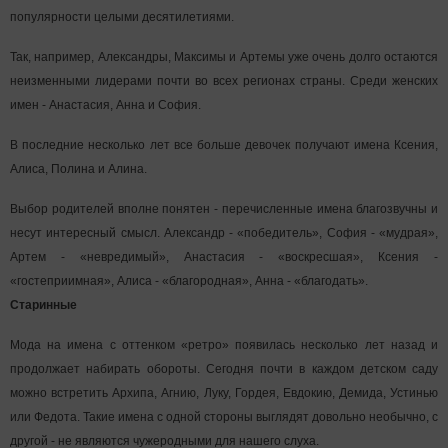
популярности целыми десятилетиями.
Так, например, Александры, Максимы и Артемы уже очень долго остаются
неизменными лидерами почти во всех регионах страны. Среди женских
имен - Анастасия, Анна и София.
В последние несколько лет все больше девочек получают имена Ксения,
Алиса, Полина и Алина.
Выбор родителей вполне понятен - перечисленные имена благозвучны и
несут интересный смысл. Александр - «победитель», София - «мудрая»,
Артем - «невредимый», Анастасия - «воскресшая», Ксения -
«гостеприимная», Алиса - «благородная», Анна - «благодать».
Старинные
Мода на имена с оттенком «ретро» появилась несколько лет назад и
продолжает набирать обороты. Сегодня почти в каждом детском саду
можно встретить Архипа, Агнию, Луку, Гордея, Евдокию, Демида, Устинью
или Федота. Такие имена с одной стороны выглядят довольно необычно, с
другой - не являются чужеродными для нашего слуха.