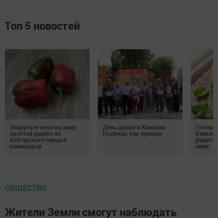
Топ 5 новостей
Закрутите лечо на зиму:
День двора в Камских
Готови
простой рецепт из
Полянах: как прошел
Камских
болгарского перца и
рецепты
помидоров
зиму
ОБЩЕСТВО
Жители Земли смогут наблюдать