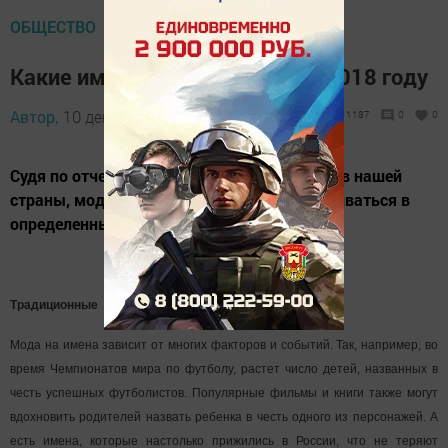
ОБЩЕСТВО
Какие имена будут в тренде в 2018 году
Автор,
10 декабря 2017 - 06:00
1187
0
0
Судя по отчетам ЗАГСов из разных регионов нашей
страны, мода на детские имена будет развиваться в
определенных направлениях.
Традиционные
Мода на имена зависит от многих факторов и событий. Так, например, во
время Чемпионатов мира по футболу, растет число детей, названных в
честь успешных футболистов. Популярные фильмы и книги также могут
вдохновить родителей назвать ребенка в честь одного из персонажей. А
есть имена, которые настолько прижились в России, что не теряют