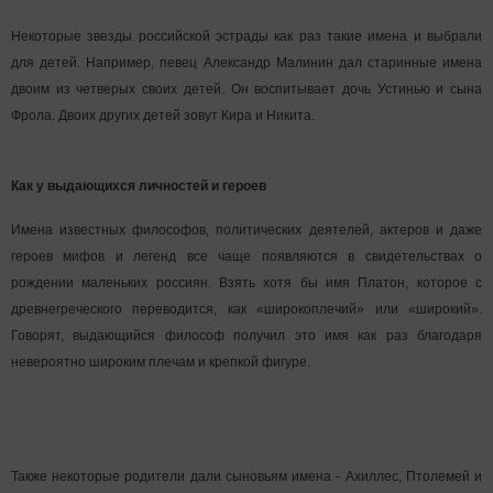
Некоторые звезды российской эстрады как раз такие имена и выбрали
для детей. Например, певец Александр Малинин дал старинные имена
двоим из четверых своих детей. Он воспитывает дочь Устинью и сына
Фрола. Двоих других детей зовут Кира и Никита.
Как у выдающихся личностей и героев
Имена известных философов, политических деятелей, актеров и даже
героев мифов и легенд все чаще появляются в свидетельствах о
рождении маленьких россиян. Взять хотя бы имя Платон, которое с
древнегреческого переводится, как «широкоплечий» или «широкий».
Говорят, выдающийся философ получил это имя как раз благодаря
невероятно широким плечам и крепкой фигуре.
Также некоторые родители дали сыновьям имена - Ахиллес, Птолемей и