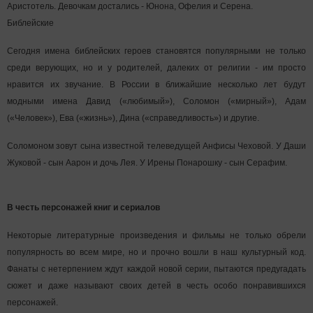
Аристотель. Девочкам достались - Юнона, Офелия и Серена.
Библейские
Сегодня имена библейских героев становятся популярными не только
среди верующих, но и у родителей, далеких от религии - им просто
нравится их звучание. В России в ближайшие несколько лет будут
модными имена Давид («любимый»), Соломон («мирный»), Адам
(«Человек»), Ева («жизнь»), Дина («справедливость») и другие.
Соломоном зовут сына известной телеведущей Анфисы Чеховой. У Даши
Жуковой - сын Аарон и дочь Лея. У Ирены Понарошку - сын Серафим.
В честь персонажей книг и сериалов
Некоторые литературные произведения и фильмы не только обрели
популярность во всем мире, но и прочно вошли в наш культурный код.
Фанаты с нетерпением ждут каждой новой серии, пытаются предугадать
сюжет и даже называют своих детей в честь особо понравившихся
персонажей.