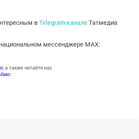
интересным в
Telegram-канале
Татмедиа
в национальном мессенджере MАХ:
ал
, а также читайте нас
Макс