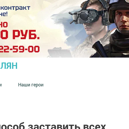
ОЛЯН
м
Наши герои
особ заставить всех