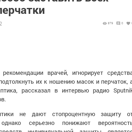
перчатки
2
879
0
 рекомендации врачей, игнорирует средств
подтолкнуть их к ношению масок и перчаток, 
птика, рассказал в интервью радио Sputni
в.
птики не дают стопроцентную защиту о
 однако серьезно понижают вероятност
 средств индивидуальной защиты являетс