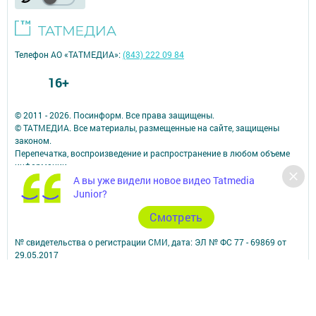
Телефон АО «ТАТМЕДИА»:
(843) 222 09 84
16+
© 2011 - 2026. Посинформ. Все права защищены.
© ТАТМЕДИА. Все материалы, размещенные на сайте, защищены
законом.
Перепечатка, воспроизведение и распространение в любом объеме
информации,
размещенной на сайте, возможна только с письменного согласия
А вы уже видели новое видео Tatmedia
редакций СМИ.
Junior?
При поддержке Республиканского агентства по печати и массовым
Cмотреть
коммуникациям.
Наименование СМИ: Посинформ
№ свидетельства о регистрации СМИ, дата: ЭЛ № ФС 77 - 69869 от
29.05.2017
выдано Федеральной службой по надзору в сфере связи,
информационных технологий и массовых коммуникаций
ФИО главного редактора: Халиуллина Надежда Михайловна
Адрес редакции: 423564, Российская Федерация, Республика