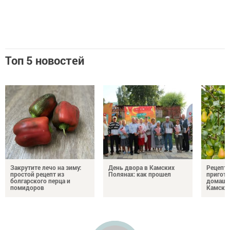
Топ 5 новостей
Закрутите лечо на зиму:
День двора в Камских
Рецепты
простой рецепт из
Полянах: как прошел
пригото
болгарского перца и
домашн
помидоров
Камски