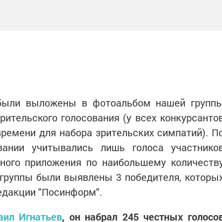
 были выложены в фотоальбом нашей групп
рительского голосования (у всех конкурсанто
ремени для набора зрительских симпатий). П
вании учитывались лишь голоса участнико
ного приложения по наибольшему количеств
 группы были выявлены 3 победителя, которы
едакции "Посинформ".
аил Игнатьев
, он набрал 245 честных голосо