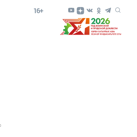
16+
0