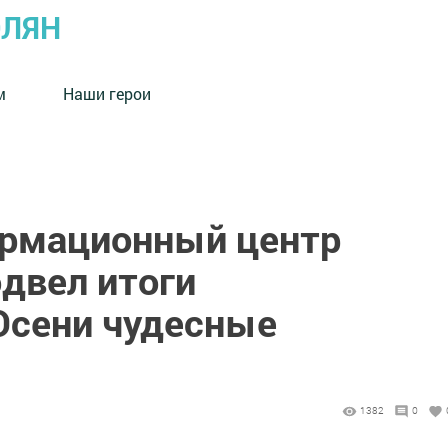
ОЛЯН
м
Наши герои
ормационный центр
двел итоги
Осени чудесные
1382
0