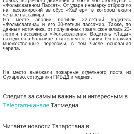
полосу встречного движения и лоб в лоб столкнулся с
«Фольксвагеном Пассат». От удара иномарку отбросило
на пассажирский автобус «Хайгер», в котором ехали
четыре пассажира.
На месте аварии
погибли 32-летний водитель
«Фольксвагена» и его 30-летний пассажир. Также, по
данным источника, от полученных травм скончалась 22-
летняя пассажирка «Фольксвагена». Водитель «Лады»
находится в больнице в тяжелом состоянии. Он получил
множественные переломы, в том числе основания
черепа.
На место выезжали пожарные отдельного поста из
Сухарево, сотрудники ГИБДД и медики.
Следите за самым важным и интересным в
Telegram-канале
Татмедиа
Читайте новости Татарстана в