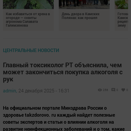
Как избавиться от хрена в
День двора в Камских
Готови
огороде — советы
Полянах: как прошел
Камских
агронома Салавата
рецепты
Галимзянова
зиму
ЦЕНТРАЛЬНЫЕ НОВОСТИ
Главный токсиколог РТ объяснила, чем
может закончиться покупка алкоголя с
рук
admin,
24 декабря 2025 - 16:31
256
0
0
На официальном портале Минздрава России о
здоровье takzdorovo. ru каждый найдет полезные
советы экспертов и статьи о влиянии алкоголя на
развитие неинфекционных заболеваний и о том, какие