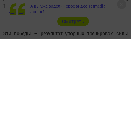
Тренер — преподаватель: Ринат Ахатович Шафиков
А вы уже видели новое видео Tatmedia
Junior?
Cмотреть
Эти победы — результат упорных тренировок, силы
воли и настоящего командного духа.
Фото со страницы «Спортивной школы № 7»
в соцсети.
Следите за самым важным и интересным в
Telegram-канале
Татмедиа
Читайте новости Татарстана в
национальном мессенджере MАХ:
https://max.ru/tatmedia