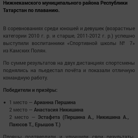
Нижнекамского муниципального района Республики
Татарстан по плаванию.
В соревнованиях среди юношей и девушек (возрастные
категории 2010 г. р. и старше, 2011-2012 г. р.) успешно
выступили воспитанники «Спортивной школы № 7»
из Камских Полян.
По сумме результатов на двух дистанциях спортсмены
поднялись на пьедестал почёта и показали отличную
командную работу.
Победители и призёры:
1 место —
Арианна Першина
2 место —
Анастасия Никишина
2 место —
Эстафета (Першина А., Никишина А.,
Паюсов Т., Ерышов Т.)
Пловцы подтвердили и улучшили свои результаты.