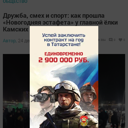
ОБЩЕСТВО
Дружба, смех и спорт: как прошла
«Новогодняя эстафета» у главной ёлки
Камских Полян
Автор,
24 декабря 2025 - 18:34
384
0
0