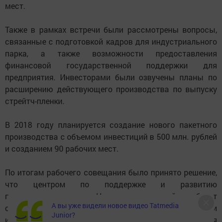
мест.
Также в рамках встречи были рассмотрены вопросы,
связанные с подготовкой кадров для индустриального
парка, а также возможности предоставления
финансовой государственной поддержки для
предприятия. Инвесторами были озвучены планы по
расширению действующего производства по выпуску
стрейтч-пленки.
В 2018 году планируется создание нового пакетного
производства с объемом инвестиций в 500 млн. рублей
и созданием 90 рабочих мест.
По итогам рабочего совещания было принято решение,
что центром по поддержке и развитию
предпринимательства Нижнекамского района будет
А вы уже видели новое видео Tatmedia
оказана помощь в реализации выпускаемой продукции
Junior?
и привлечения необходимых специалистов для