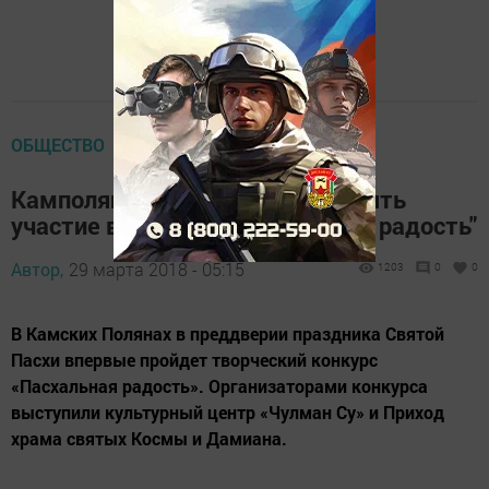
ОБЩЕСТВО
Камполянцев приглашают принять
участие в конкурсе "Пасхальная радость"
Автор,
29 марта 2018 - 05:15
1203
0
0
В Камских Полянах в преддверии праздника Святой
Пасхи впервые пройдет творческий конкурс
«Пасхальная радость». Организаторами конкурса
выступили культурный центр «Чулман Су» и Приход
храма святых Космы и Дамиана.