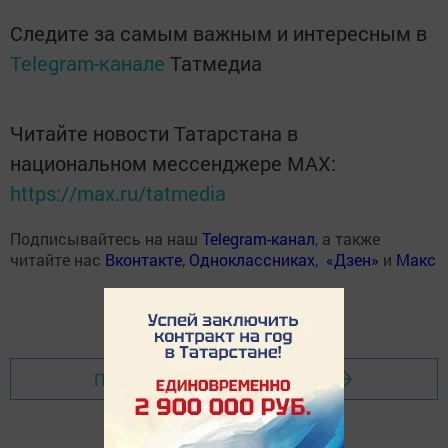
Следите за самым важным и интересным в
Telegram-канале
Татмедиа
Читайте новости Татарстана в
национальном мессенджере MАХ:
https://max.ru/tatmedia
Подписывайтесь на наш
Telegram-канал
, а также
читайте нас
Вконтакте
,
Одноклассниках
,
«Дзен»
и
Макс
Перейти на страницу новости