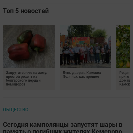
Топ 5 новостей
Закрутите лечо на зиму:
День двора в Камских
Рецепты
простой рецепт из
Полянах: как прошел
пригото
болгарского перца и
домашн
помидоров
Камски
ОБЩЕСТВО
Сегодня камполянцы запустят шары в
память о погибших жителях Кемерово