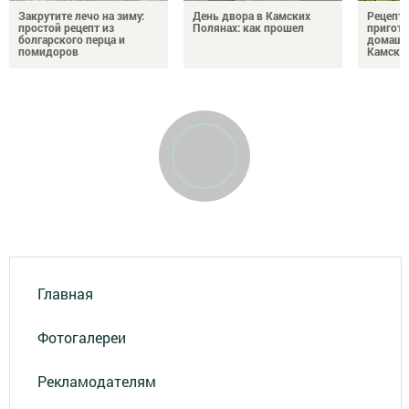
Закрутите лечо на зиму:
День двора в Камских
Рецепты
простой рецепт из
Полянах: как прошел
пригото
болгарского перца и
домашн
помидоров
Камски
Главная
Фотогалереи
Рекламодателям