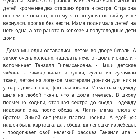
Чубуклы, Заинского района. В их семье было четверо
детей: кроме нее два старших брата и сестра. Отца она
совсем не помнит, потому что он ушел на войну и не
вернулся, пропал без вести. Мама поднимала детей на
ноги одна, а это работа в колхозе и полуголодные дети
дома.
- Дома мы одни оставались, летом во дворе бегали. А
зимой очень холодно, надевать нечего - дома и сидели, -
вспоминает Танзиля Гилемхановна. - Наши детские
забавы - самодельные игрушки, куклы из кусочков
ткани, летом из лопухов мастерили домики для них и
утварь домашнюю, фантазировали. Мама нам одежду
шила из любой ткани, что в доме имелась. В школу
посменно ходили, старшая сестра до обеда - одежду
надевала она, после обеда я. Лапти мама плела с
братом. Зимой ситцевые платки носили. А едой уж
нашей была картошка да лебеда, да лепешки из лебеды,
- продолжает свой нелегкий рассказ Танзиля апа. -