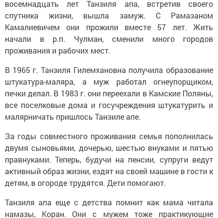
восемнадцать лет Танзиля апа, встретив своего
спутника жизни, вышла замуж. С Рамазаном
Камалиевичем они прожили вместе 57 лет. Жить
начали в р.п. Чулман, сменили много городов
проживания и рабочих мест.
В 1965 г. Танзиля Гилемхановна получила образование
штукатура-маляра, а муж работал огнеупорщиком,
печки делал. В 1983 г. они переехали в Камские Поляны,
все поселковые дома и госучреждения штукатурить и
малярничать пришлось Танзиле апе.
За годы совместного проживания семья пополнилась
двумя сыновьями, дочерью, шестью внуками и пятью
правнуками. Теперь, будучи на пенсии, супруги ведут
активный образ жизни, ездят на своей машине в гости к
детям, в огороде трудятся. Дети помогают.
Танзиля апа еще с детства помнит как мама читала
намазы, Коран. Они с мужем тоже практикующие