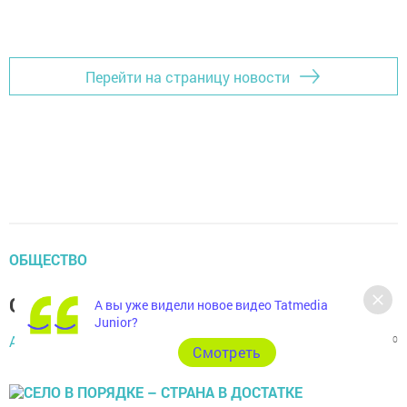
Перейти на страницу новости
ОБЩЕСТВО
Село в порядке – страна в достатке
А вы уже видели новое видео Tatmedia
Junior?
Автор,
30 июня 2016 - 05:07
3925
0
0
Cмотреть