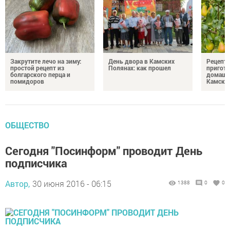
Закрутите лечо на зиму:
День двора в Камских
Рецепты
простой рецепт из
Полянах: как прошел
пригото
болгарского перца и
домашн
помидоров
Камски
ОБЩЕСТВО
Сегодня "Посинформ" проводит День
подписчика
Автор,
30 июня 2016 - 06:15
1388
0
0