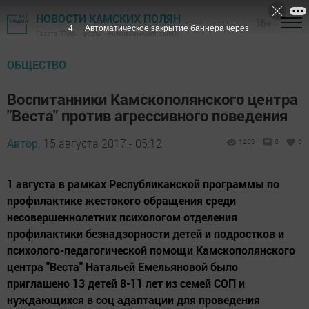
НОВОСТИ КАМСКИХ ПОЛЯН
16+
3
Автоматическое закрытие баннера через
Газета "Посинформ" - Нижнекамский район
ОБЩЕСТВО
Воспитанники Камскополянского центра
"Веста" против агрессивного поведения
Автор,
15 августа 2017 - 05:12
1266
0
0
1 августа в рамках Республиканской программы по
профилактике жестокого обращения среди
несовершеннолетних психологом отделения
профилактики безнадзорности детей и подростков и
психолого-педагогической помощи Камскополянского
центра "Веста" Натальей Емельяновой было
приглашено 13 детей 8-11 лет из семей СОП и
нуждающихся в соц адаптации для проведения