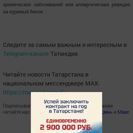
хронических заболеваний или аллергическая реакция
на куриный белок.
Следите за самым важным и интересным в
Telegram-канале
Татмедиа
Читайте новости Татарстана в
национальном мессенджере MАХ:
https://max.ru/tatmedia
Подписывайтесь на наш
Telegram-канал
, а также
читайте нас
Вконтакте
,
Одноклассниках
,
«Дзен»
и
Макс