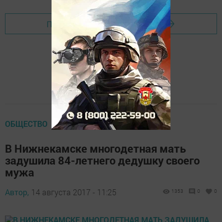
Перейти на страницу новости
ОБЩЕСТВО
В Нижнекамске многодетная мать
задушила 84-летнего дедушку своего
мужа
Автор,
14 августа 2017 - 11:25
1353
0
0