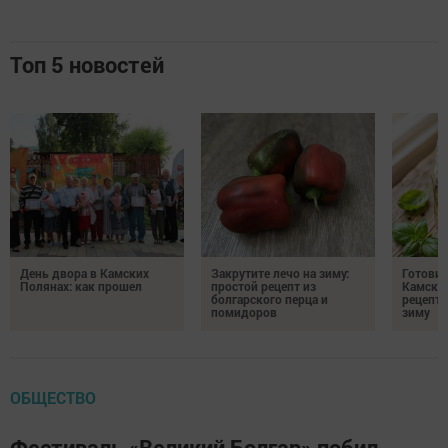
Топ 5 новостей
День двора в Камских
Закрутите лечо на зиму:
Готови
Полянах: как прошел
простой рецепт из
Камских
болгарского перца и
рецепты
помидоров
зиму
ОБЩЕСТВО
Фестиваль «Великий Болгар» побил