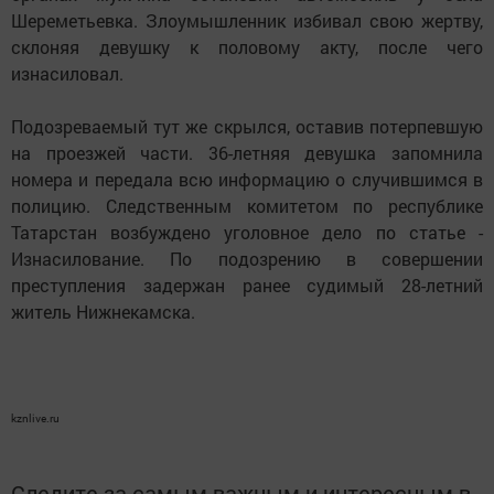
Шереметьевка. Злоумышленник избивал свою жертву,
склоняя девушку к половому акту, после чего
изнасиловал.
Подозреваемый тут же скрылся, оставив потерпевшую
на проезжей части. 36-летняя девушка запомнила
номера и передала всю информацию о случившимся в
полицию. Следственным комитетом по республике
Татарстан возбуждено уголовное дело по статье -
Изнасилование. По подозрению в совершении
преступления задержан ранее судимый 28-летний
житель Нижнекамска.
kznlive.ru
Следите за самым важным и интересным в