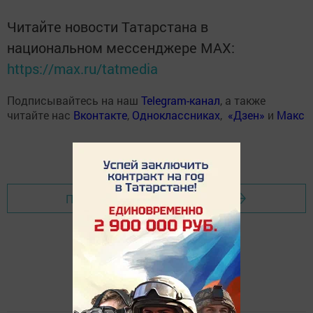
Читайте новости Татарстана в
национальном мессенджере MАХ:
https://max.ru/tatmedia
Подписывайтесь на наш
Telegram-канал
, а также
читайте нас
Вконтакте
,
Одноклассниках
,
«Дзен»
и
Макс
Перейти на страницу новости