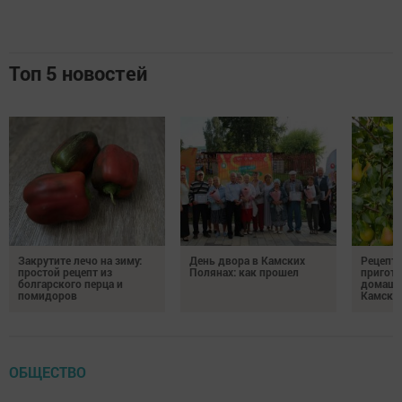
Топ 5 новостей
Закрутите лечо на зиму:
День двора в Камских
Рецепты
простой рецепт из
Полянах: как прошел
пригото
болгарского перца и
домашн
помидоров
Камски
ОБЩЕСТВО