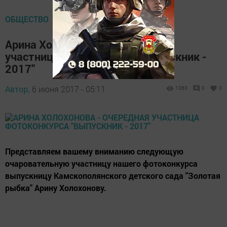
ОБЩЕСТВО
Арина Холохонова - очередная
участница фотоконкурса "Выпускник -
2017"
Автор,
6 июня 2017 - 05:11
1063
0
0
Представляем вашему вниманию следующую
очаровательную участницу нашего фотоконкурса
выпускницу Камскополянского детского сада "Золотая
рыбка" Арину Холохонову.