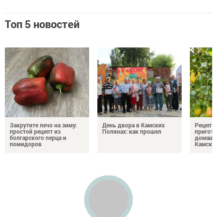
Топ 5 новостей
Закрутите лечо на зиму:
День двора в Камских
Рецепты
простой рецепт из
Полянах: как прошел
пригото
болгарского перца и
домашн
помидоров
Камски