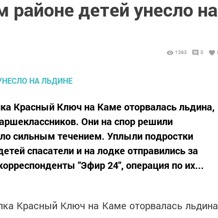
 районе детей унесло на
1393
0
ка Красный Ключ на Каме оторвалась льдина,
таршеклассников. Они на спор решили
есло сильным течением. Уплыли подростки
етей спасатели и на лодке отправились за
орреспонденты "Эфир 24", операция по их...
лка Красный Ключ на Каме оторвалась льдина