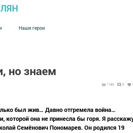
ОЛЯН
м
Наши герои
, но знаем
1183
0
только был жив… Давно отгремела война…
и, которой она не принесла бы горя. Я расскаж
иколай Семёнович Пономарев. Он родился 19