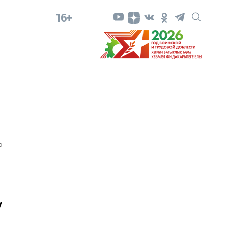
16+
0
у