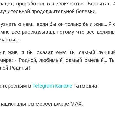
адед проработал в лесничестве. Воспитал 
 мучительной продолжительной болезни.
узнать о нем… если бы он только был жив… Я 
 мне все рассказывал, потому что все должн
счастье…
ыл жив, я бы сказал ему: Ты самый лучши
мире: - Родной, любимый, самый смелый… Т
нной Родины!
интересным в
Telegram-канале
Татмедиа
в национальном мессенджере MАХ: