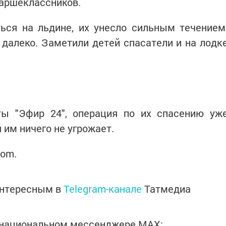
таршеклассников.
ься на льдине, их унесло сильным течением
далеко. Заметили детей спасатели и на лодк
ы "Эфир 24", операция по их спасению уж
 им ничего не угрожает.
com.
интересным в
Telegram-канале
Татмедиа
в национальном мессенджере MАХ: