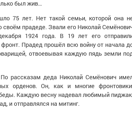
олько был жив…
ло 75 лет. Нет такой семьи, которой она н
 о своём прадеде. Звали его Николай Семёнови
екабря 1924 года. В 19 лет его отправил
 фронт. Прадед прошёл всю войну от начала д
товарищей, отвоевывая каждую пядь земли по
. По рассказам деда Николай Семёнович име
ых орденов. Он, как и многие фронтовики
обеды. Каждую весну надевал любимый пиджак
д, и отправлялся на митинг.