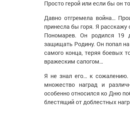
Просто герой или если бы он т
Давно отгремела война… Прош
принесла бы горя. Я расскажу
Пономарев. Он родился 19 д
защищать Родину. Он попал на
самого конца, теряя боевых 
вражеским сапогом…
Я не знал его… к сожалению
множество наград и различн
особенно относился ко Дню п
блестящий от доблестных награ