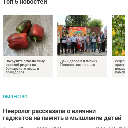
Топ 5 новостей
Закрутите лечо на зиму:
День двора в Камских
Рецепты
простой рецепт из
Полянах: как прошел
пригото
болгарского перца и
домашн
помидоров
Камски
ОБЩЕСТВО
Невролог рассказала о влиянии
гаджетов на память и мышление детей