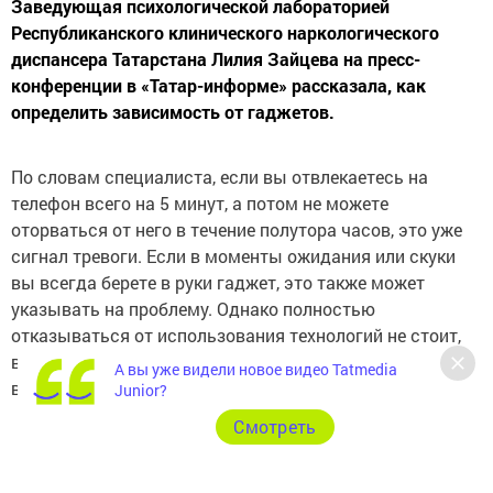
Заведующая психологической лабораторией
Республиканского клинического наркологического
диспансера Татарстана Лилия Зайцева на пресс-
конференции в «Татар-информе» рассказала, как
определить зависимость от гаджетов.
По словам специалиста, если вы отвлекаетесь на
телефон всего на 5 минут, а потом не можете
оторваться от него в течение полутора часов, это уже
сигнал тревоги. Если в моменты ожидания или скуки
вы всегда берете в руки гаджет, это также может
указывать на проблему. Однако полностью
отказываться от использования технологий не стоит,
важно научиться правильно ими пользоваться как
А вы уже видели новое видео Tatmedia
взрослым, так и детям.
Junior?
Cмотреть