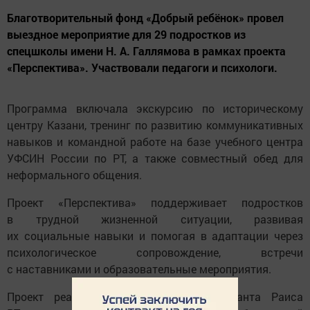
Благотворительный фонд «Добрый ребёнок» провел
выездное мероприятие для 29 подростков из
спецшколы имени Н. А. Галлямова в рамках проекта
«Перспектива». Участвовали педагоги и психологи.
Программа включала экскурсию по историческому
центру Казани, тренинг по развитию коммуникативных
навыков и командной работе на базе учебного центра
УФСИН России по РТ, а также совместный обед для
неформального общения.
Проект «Перспектива» поддерживает подростков
в трудной жизненной ситуации, развивая
их социальные навыки и помогая в адаптации через
психологическое сопровождение, встречи
с наставниками и образовательные мероприятия.
Проект реализуется при поддержке гранта Раиса