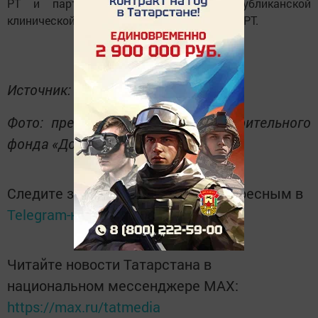
РТ и партнеров: КФУ, Детской республиканской
клинической больницы и УФСИН России по РТ.
Источник: ИА «Татар-информ».
Фото: пресс-служба&nbsp;благотворительного
фонда «Добрый ребёнок».
Следите за самым важным и интересным в
Telegram-канале
Татмедиа
Читайте новости Татарстана в
национальном мессенджере MАХ:
https://max.ru/tatmedia