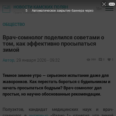
НОВОСТИ КАМСКИХ ПОЛЯН
16+
4
Автоматическое закрытие баннера через
Газета "Посинформ" - Нижнекамский район
ОБЩЕСТВО
Врач-сомнолог поделился советами о
том, как эффективно просыпаться
зимой
Автор,
29 января 2026 - 09:32
369
0
0
Темное зимнее утро — серьезное испытание даже для
жаворонков. Как перестать бороться с будильником и
начать просыпаться бодрым? Врач-сомнолог дал
простые, но научно обоснованные рекомендации.
Полуэктов, кандидат медицинских наук и врач-
сомнолог, в
интервью
«Радио 1» отметил, что зимой