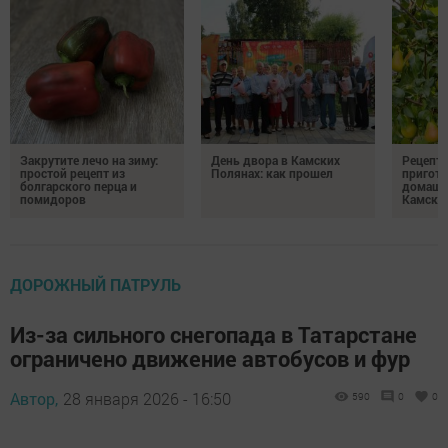
Закрутите лечо на зиму:
День двора в Камских
Рецепты
простой рецепт из
Полянах: как прошел
пригото
болгарского перца и
домашн
помидоров
Камски
ДОРОЖНЫЙ ПАТРУЛЬ
Из-за сильного снегопада в Татарстане
ограничено движение автобусов и фур
Автор,
28 января 2026 - 16:50
590
0
0