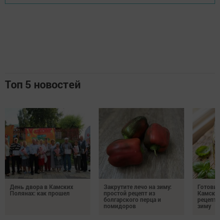
Топ 5 новостей
День двора в Камских
Закрутите лечо на зиму:
Готови
Полянах: как прошел
простой рецепт из
Камских
болгарского перца и
рецепты
помидоров
зиму