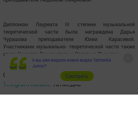
Дипломом Лауреата III степени музыкальной
теоретической части была награждена Дарья
Чурашова преподавателя Юлии Карасевой.
Участниками музыкально- теоретической части также
стали Камилла Венедиктова и Светлана Пыркова.
А вы уже видели новое видео Tatmedia
Junior?
Следите за самым важным и интересным в
Cмотреть
Telegram-канале
Татмедиа
Читайте новости Татарстана в
национальном мессенджере MАХ:
https://max.ru/tatmedia
Подписывайтесь на наш
Telegram-канал
, а также