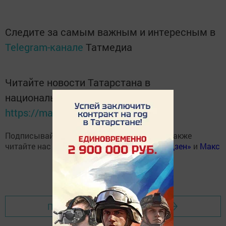
Следите за самым важным и интересным в
Telegram-канале
Татмедиа
Читайте новости Татарстана в
национальном мессенджере MАХ:
https://max.ru/tatmedia
Подписывайтесь на наш
Telegram-канал
, а также
читайте нас
Вконтакте
,
Одноклассниках
,
«Дзен»
и
Макс
Перейти на страницу новости