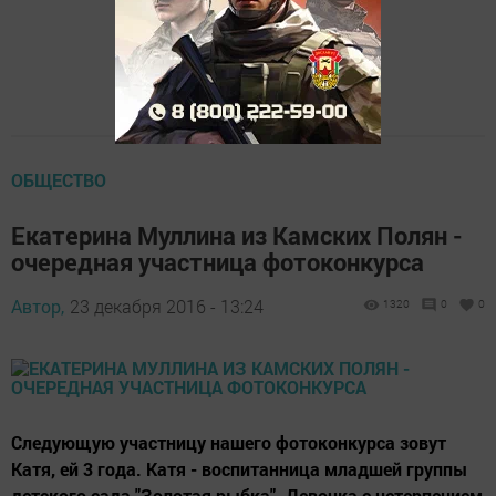
ОБЩЕСТВО
Екатерина Муллина из Камских Полян -
очередная участница фотоконкурса
Автор,
23 декабря 2016 - 13:24
1320
0
0
Следующую участницу нашего фотоконкурса зовут
Катя, ей 3 года. Катя - воспитанница младшей группы
детского сада "Золотая рыбка". Девочка с нетерпением