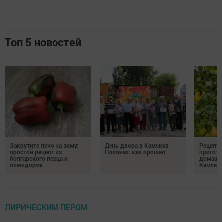
Топ 5 новостей
Закрутите лечо на зиму:
День двора в Камских
Рецепты
простой рецепт из
Полянах: как прошел
пригото
болгарского перца и
домашн
помидоров
Камски
ЛИРИЧЕСКИМ ПЕРОМ