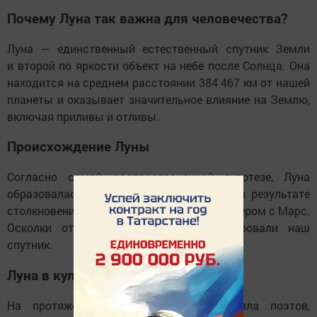
Почему Луна так важна для человечества?
Луна — единственный естественный спутник Земли
и второй по яркости объект на небе после Солнца. Она
находится на среднем расстоянии 384 467 км от нашей
планеты и оказывает значительное влияние на Землю,
включая приливы и отливы.
Происхождение Луны
Согласно самой распространенной гипотезе, Луна
образовалась около 4,5 млрд лет назад в результате
столкновения Земли с планетой Тейя, размером с Марс.
Осколки от этого катаклизма сформировали наш
спутник.
Луна в культуре и науке
На протяжении веков Луна вдохновляла поэтов,