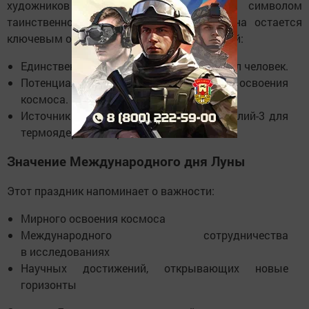
художников и философов, служила символом
таинственности и романтики. Сегодня она остается
ключевым объектом научных исследований:
Единственное небесное тело, где побывал человек.
Потенциальная база для дальнейшего освоения
космоса.
Источник ценных ресурсов, таких как гелий-3 для
термоядерной энергетики.
Значение Международного дня Луны
Этот праздник напоминает о важности:
Мирного освоения космоса
Международного сотрудничества
в исследованиях
Научных достижений, открывающих новые
горизонты