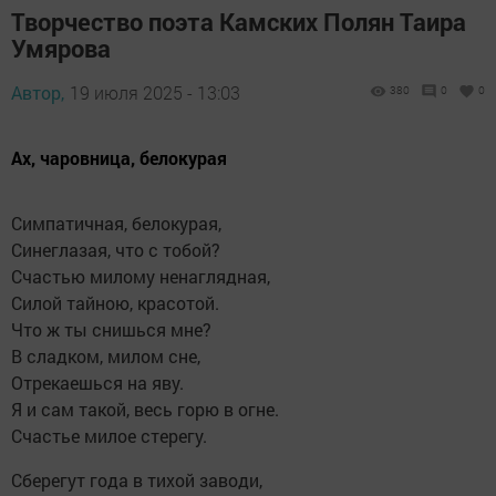
Творчество поэта Камских Полян Таира
Умярова
Автор,
19 июля 2025 - 13:03
380
0
0
Ах, чаровница, белокурая
Симпатичная, белокурая,
Синеглазая, что с тобой?
Счастью милому ненаглядная,
Силой тайною, красотой.
Что ж ты снишься мне?
В сладком, милом сне,
Отрекаешься на яву.
Я и сам такой, весь горю в огне.
Счастье милое стерегу.
Сберегут года в тихой заводи,