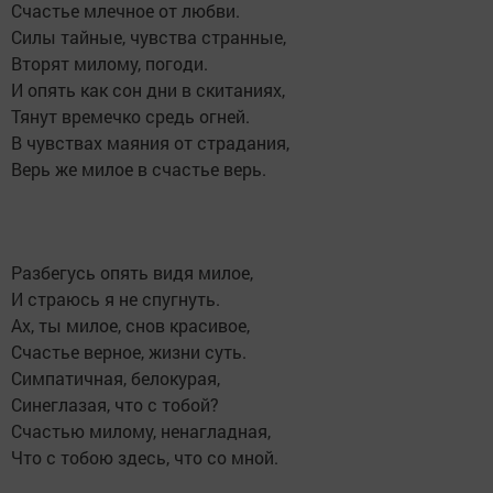
Счастье млечное от любви.
Силы тайные, чувства странные,
Вторят милому, погоди.
И опять как сон дни в скитаниях,
Тянут времечко средь огней.
В чувствах маяния от страдания,
Верь же милое в счастье верь.
Разбегусь опять видя милое,
И страюсь я не спугнуть.
Ах, ты милое, снов красивое,
Счастье верное, жизни суть.
Симпатичная, белокурая,
Синеглазая, что с тобой?
Счастью милому, ненагладная,
Что с тобою здесь, что со мной.