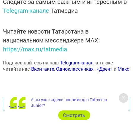
Следите за самым важным и интересным в
Telegram-канале
Татмедиа
Читайте новости Татарстана в
национальном мессенджере MАХ:
https://max.ru/tatmedia
Подписывайтесь на наш
Telegram-канал
, а также
читайте нас
Вконтакте
,
Одноклассниках
,
«Дзен»
и
Макс
А вы уже видели новое видео Tatmedia
Перейти на страницу новости
Junior?
Cмотреть