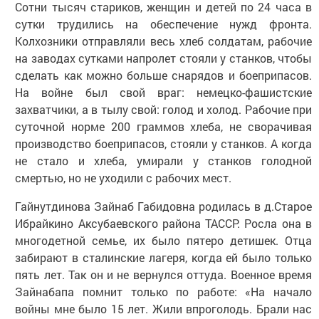
Сотни тысяч стариков, женщин и детей по 24 часа в
сутки трудились на обеспечение нужд фронта.
Колхозники отправляли весь хлеб солдатам, рабочие
на заводах сутками напролет стояли у станков, чтобы
сделать как можно больше снарядов и боеприпасов.
На войне был свой враг: немецко-фашистские
захватчики, а в тылу свой: голод и холод. Рабочие при
суточной норме 200 граммов хлеба, не сворачивая
производство боеприпасов, стояли у станков. А когда
не стало и хлеба, умирали у станков голодной
смертью, но не уходили с рабочих мест.
Гайнутдинова Зайнаб Габидовна родилась в д.Старое
Ибрайкино Аксубаевского района ТАССР. Росла она в
многодетной семье, их было пятеро детишек. Отца
забирают в сталинские лагеря, когда ей было только
пять лет. Так он и не вернулся оттуда. Военное время
Зайнабапа помнит только по работе: «На начало
войны мне было 15 лет. Жили впроголодь. Брали нас