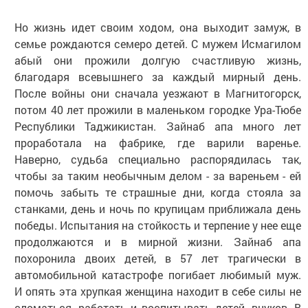
Но жизнь идет своим ходом, она выходит замуж, в
семье рождаются семеро детей. С мужем Исмагилом
абый они прожили долгую счастливую жизнь,
благодаря всевышнего за каждый мирный день.
После войны они сначала уезжают в Магнитогорск,
потом 40 лет прожили в маленьком городке Ура-Тюбе
Республики Таджикистан. Зайнаб апа много лет
проработала на фабрике, где варили варенье.
Наверно, судьба специально распорядилась так,
чтобы за таким необычным делом - за вареньем - ей
помочь забыть те страшные дни, когда стояла за
станками, день и ночь по крупицам приближала день
победы. Испытания на стойкость и терпение у нее еще
продолжаются и в мирной жизни. Зайнаб апа
похоронила двоих детей, в 57 лет трагически в
автомобильной катастрофе погибает любимый муж.
И опять эта хрупкая женщина находит в себе силы не
сломаться, работать и воспитывать детей, внуков. В