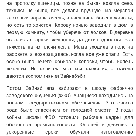
на прополку пшеницы, позже на быках возила сено,
техники не было, всё делали вручную. Из мёрзлой
картошки варили кисель, а наевшись, болели животы,
но есть то хочется. Корову ночью заводили в дом, в
первую комнату, чтобы уберечь от волков. В деревне
остались старики, женщины, да дети-подростки. Вся
тяжесть на их плечи легла. Мама уходила в поле на
рассвете, а возвращалась, когда все уже спали. Есть
особо было нечего, собирали колоски, чтобы испечь
лепёшки. Не верится, что мы выжили», - тяжело
даются воспоминания Зайнабэби.
Потом Зайнаб апа забирают в школу фабрично
заводского обучения (ФЗО). Учащиеся находились на
полном государственном обеспечении. Это своего
рода было спасением от голодной смерти. В годы
войны школы ФЗО готовили рабочие кадры для
оборонной промышленности. Юношей и девушек в
ускоренные сроки обучали изготовлению