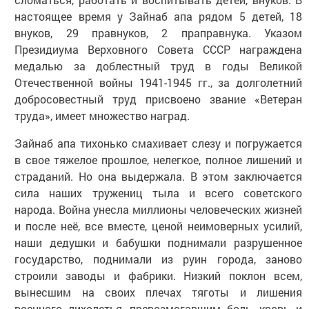
настоящее время у Зайнаб апа рядом 5 детей, 18
внуков, 29 правнуков, 2 праправнука. Указом
Президиума Верховного Совета СССР награждена
медалью за доблестный труд в годы Великой
Отечественной войны 1941-1945 гг., за долголетний
добросовестный труд присвоено звание «Ветеран
труда», имеет множество наград.
Зайнаб апа тихонько смахивает слезу и погружается
в свое тяжелое прошлое, нелегкое, полное лишений и
страданий. Но она выдержала. В этом заключается
сила наших тружениц тыла и всего советского
народа. Война унесла миллионы человеческих жизней
и после неё, все вместе, ценой неимоверных усилий,
наши дедушки и бабушки поднимали разрушенное
государство, поднимали из руин города, заново
строили заводы и фабрики. Низкий поклон всем,
вынесшим на своих плечах тяготы и лишения
военного лихолетья, превозмогавшим боль, кровь и