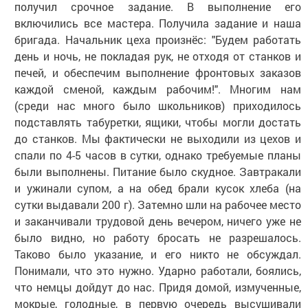
получил срочное задание. В выполнение его
включились все мастера. Получила задание и наша
бригада. Начальник цеха произнёс: "Будем работать
день и ночь, не покладая рук, не отходя от станков и
печей, и обеспечим выполнение фронтовых заказов
каждой сменой, каждым рабочим!". Многим нам
(среди нас много было школьников) приходилось
подставлять табуретки, ящики, чтобы могли достать
до станков. Мы фактически не выходили из цехов и
спали по 4-5 часов в сутки, однако требуемые планы
были выполнены. Питание было скудное. Завтракали
и ужинали супом, а на обед брали кусок хлеба (на
сутки выдавали 200 г). Затемно шли на рабочее место
и заканчивали трудовой день вечером, ничего уже не
было видно, но работу бросать не разрешалось.
Таково было указание, и его никто не обсуждал.
Понимали, что это нужно. Ударно работали, боялись,
что немцы дойдут до нас. Придя домой, измученные,
мокрые, голодные, в первую очередь высушивали