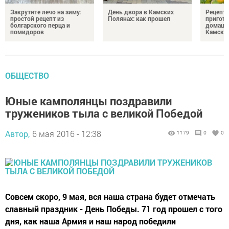
Закрутите лечо на зиму:
День двора в Камских
Рецепты
простой рецепт из
Полянах: как прошел
пригото
болгарского перца и
домашн
помидоров
Камски
ОБЩЕСТВО
Юные камполянцы поздравили
тружеников тыла с великой Победой
Автор,
6 мая 2016 - 12:38
1179
0
0
Совсем скоро, 9 мая, вся наша страна будет отмечать
славный праздник - День Победы. 71 год прошел с того
дня, как наша Армия и наш народ победили