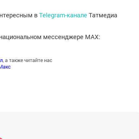
интересным в
Telegram-канале
Татмедиа
в национальном мессенджере MАХ:
ал
, а также читайте нас
Макс