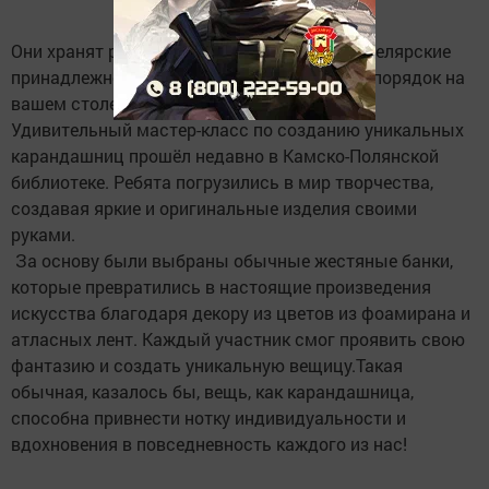
Они хранят ручки, карандаши и прочие канцелярские
принадлежности, поддерживая идеальный порядок на
вашем столе.
Удивительный мастер-класс по созданию уникальных
карандашниц прошёл недавно в Камско-Полянской
библиотеке. Ребята погрузились в мир творчества,
создавая яркие и оригинальные изделия своими
руками.
️ За основу были выбраны обычные жестяные банки,
которые превратились в настоящие произведения
искусства благодаря декору из цветов из фоамирана и
атласных лент. Каждый участник смог проявить свою
фантазию и создать уникальную вещицу.Такая
обычная, казалось бы, вещь, как карандашница,
способна привнести нотку индивидуальности и
вдохновения в повседневность каждого из нас!