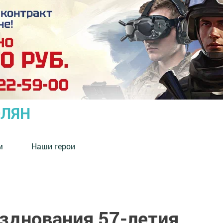
ОЛЯН
м
Наши герои
азднования 57-летия