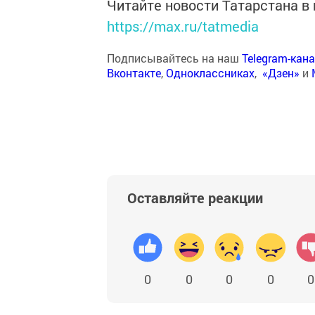
Читайте новости Татарстана 
https://max.ru/tatmedia
Подписывайтесь на наш
Telegram-кан
Вконтакте
,
Одноклассниках
,
«Дзен»
и
Оставляйте реакции
0
0
0
0
0