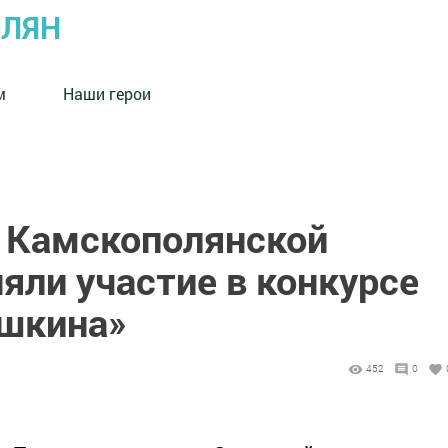
ОЛЯН
м
Наши герои
 Камскополянской
яли участие в конкурсе
ушкина»
452
0