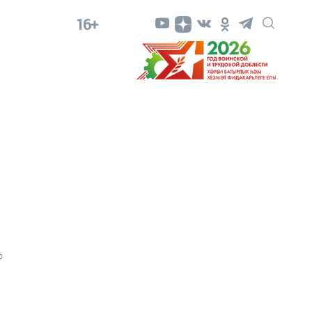
16+
0