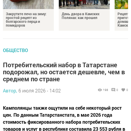
Закрутите лечо на зиму:
День двора в Камских
Рецепты
простой рецепт из
Полянах: как прошел
пригото
болгарского перца и
домашн
помидоров
Камски
ОБЩЕСТВО
Потребительский набор в Татарстане
подорожал, но остается дешевле, чем в
среднем по стране
Автор,
6 июля 2026 - 14:02
198
0
0
Камполянцы также ощутили на себе некоторый рост
цен. По данным Татарстанстата, в мае 2026 года
стоимость фиксированного набора потребительских
товаров и услуг в республике составила 23 553 рубля в