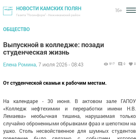
НОВОСТИ КАМСКИХ ПОЛЯН
16+
Газета "Посинформ" - Нижнекамский район
ОБЩЕСТВО
Выпускной в колледже: позади
студенческая жизнь
Елена Ромина,
7 июля 2026 - 08:43
517
0
0
От студенческой скамьи к рабочим местам.
На календаре - 30 июня. В актовом зале ГАПОУ
«Колледж нефтехимии и переработки имени Н.В.
Лемаева» необычная тишина, нарушаемая только
случайно оброненными обрывками фраз и шепотком на
ушко. Столь несвойственное для шумных студентов
поведение было связано с событием, которое