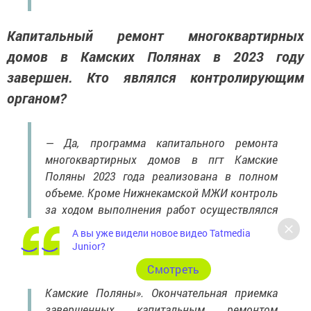
Капитальный ремонт многоквартирных
домов в Камских Полянах в 2023 году
завершен. Кто являлся контролирующим
органом?
— Да, программа капитального ремонта
многоквартирных домов в пгт Камские
Поляны 2023 года реализована в полном
объеме. Кроме Нижнекамской МЖИ контроль
за ходом выполнения работ осуществлялся
службой технического надзора в лице МУП
А вы уже видели новое видео Tatmedia
«Департамент жилищно-коммунального
Junior?
хозяйства и благоустройства г. Нижнекамска
Cмотреть
и управляющей компанией ООО «Наш Дом
Камские Поляны». Окончательная приемка
завершенных капитальным ремонтом