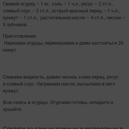
Свежий огурец – 1 кг, соль – 1 ч.л., уксус – 2 ст.л.,
соевый соус – 2 ст.л., острый красный перец – 1 ч.л.,
кунжут – 1 ст.л., растительное масло – 4 ст.л., чеснок –
5 зубчиков.
Приготовление:
Нарезаем огурцы, перемешивая и даем настояться 20
минут.
Сливаем жидкость, давим чеснок, к ним перец, уксус
и соевый соус. Нагреваем масло, высыпаем в него
кунжут.
Всю смесь в огурцы. Огурчики готовы, охладите и
кушайте.
Следите за самым важным и интересным в