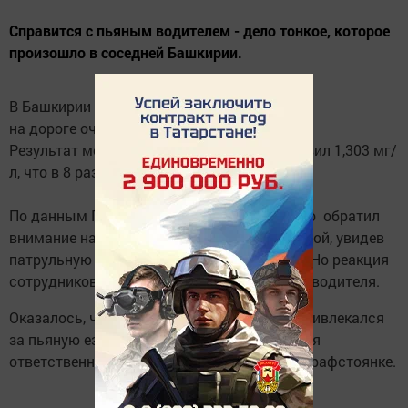
Справится с пьяным водителем - дело тонкое, которое
произошло в соседней Башкирии.
В Башкирии сотрудники ГАИ притормозили
на дороге очень пьяного водителя.
Результат медосвидетельствования составил 1,303 мг/
л, что в 8 раз превысил допустимую норму.
По данным ГАИ РБ, накануне экипаж ДПС по обратил
внимание на «Ладу Гранту», водитель которой, увидев
патрульную машину, попытался скрыться. Но реакция
сотрудников ГАИ оказалась быстрее, чем у водителя.
Оказалось, что данный гражданин ранее привлекался
за пьяную езду. Теперь ему грозит уголовная
ответственность. Машина находится на штрафстоянке.