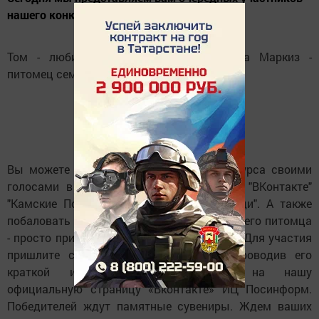
нашего конкурса - это коты Том и Маркиз.
Том - любимец Ольги Мубаракшиной, а Маркиз -
питомец семьи Володиных.
Вы можете поддержать участников конкурса своими
голосами в фотоальбоме нашей группы "ВКонтакте"
"Камские Поляны: новости, события, люди". А также
побаловать зрительским признанием и своего питомца
- просто примите участие в фотоконкурсе! Для участия
пришлите снимок своего любимца, сопроводив его
краткой информацией сообщением на нашу
официальную страницу «Вконтакте» ИЦ Посинформ.
Победителей ждут памятные сувениры. Ждем ваших