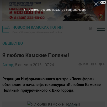
4
Автоматическое закрытие баннера через
НОВОСТИ КАМСКИХ ПОЛЯН
16+
Газета "Посинформ" - Нижнекамский район
ОБЩЕСТВО
Я люблю Камские Поляны!
Автор,
5 августа 2016 - 07:24
1309
0
0
Редакция Информационного центра «Посинформ»
объявляет о начале фотоконкурса «Я люблю Камские
Поляны!» приуроченного к Дню города.