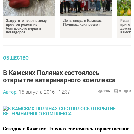
Закрутите лечо на зиму:
День двора в Камских
Рецепты
простой рецепт из
Полянах: как прошел
пригото
болгарского перца и
домашн
помидоров
Камски
ОБЩЕСТВО
В Камских Полянах состоялось
открытие ветеринарного комплекса
Автор,
16 августа 2016 - 12:37
1399
0
0
Сегодня в Камских Полянах состоялось торжественное