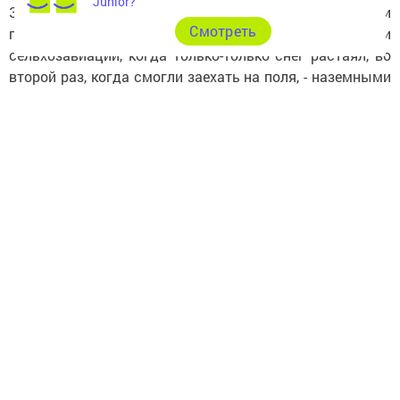
Junior?
Здесь, в Алькеевском районе, растения были
Cмотреть
подкормлены пять раз. В первый раз - при помощи
сельхозавиации, когда только-только снег растаял, во
второй раз, когда смогли заехать на поля, - наземными
разбрасывателями, и три раза проводили внекорневые
подкормки. Была очень серьезная волна вредителей, но
их уничтожили в самом зачатке.
Закамье является житницей Татарстана, здесь
ежегодно выращивают 40-45% всей
продовольственной пшеницы республики.
- Это зерно по качеству соответствует казахстанскому, -
считает Айрат Хайруллин. - Хотя некоторые говорят, что
в Татарстане выращивают только фуражное зерно, -
это абсолютно не так! Просто надо соблюдать
технологию и можно выращивать хороший урожай. А