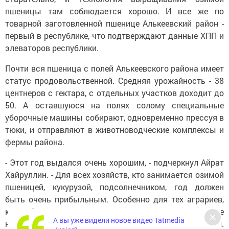
пшеницы там соблюдается хорошо. И все же по
товарной заготовленной пшенице Алькеевский район -
первый в республике, что подтверждают данные ХПП и
элеваторов республики.
Почти вся пшеница с полей Алькеевского района имеет
статус продовольственной. Средняя урожайность - 38
центнеров с гектара, с отдельных участков доходит до
50. А оставшуюся на полях солому специальные
уборочные машины собирают, одновременно прессуя в
тюки, и отправляют в животноводческие комплексы и
фермы района.
- Этот год выдался очень хорошим, - подчеркнул Айрат
Хайруллин. - Для всех хозяйств, кто занимается озимой
пшеницей, кукурузой, подсолнечником, год должен
быть очень прибыльным. Особенно для тех аграриев,
кто соблюдает технологии, своевременно проводит все
А вы уже видели новое видео Tatmedia
необходимые мероприятия по уходу за растениями.