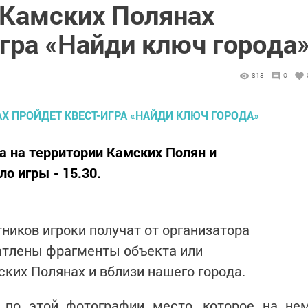
 Камских Полянах
гра «Найди ключ города
813
0
та на территории Камских Полян и
о игры - 15.30.
ников игроки получат от организатора
атлены фрагменты объекта или
ких Полянах и вблизи нашего города.
 по этой фотографии место, которое на не