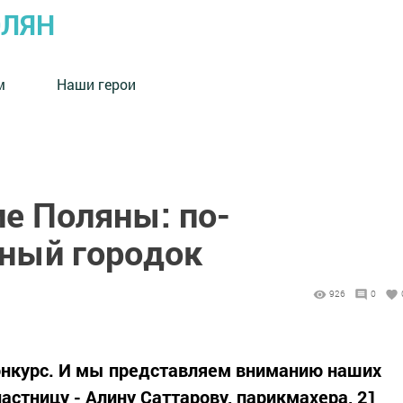
ОЛЯН
м
Наши герои
е Поляны: по-
ный городок
926
0
онкурс. И мы представляем вниманию наших
астницу - Алину Саттарову, парикмахера, 21