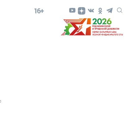
16+
0