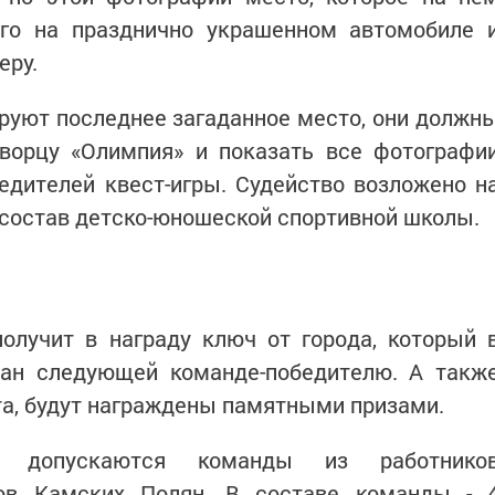
его на празднично украшенном автомобиле 
еру.
руют последнее загаданное место, они должн
дворцу «Олимпия» и показать все фотографи
едителей квест-игры. Судейство возложено н
 состав детско-юношеской спортивной школы.
получит в награду ключ от города, который 
ан следующей команде-победителю. А такж
еста, будут награждены памятными призами.
 допускаются команды из работнико
вов Камских Полян. В составе команды - 