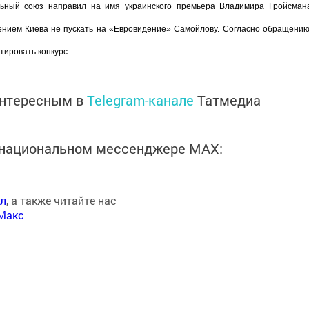
льный союз направил на имя украинского премьера Владимира Гройсман
ением Киева не пускать на «Евровидение» Самойлову. Согласно обращению
ировать конкурс.
интересным в
Telegram-канале
Татмедиа
в национальном мессенджере MАХ:
ал
, а также читайте нас
Макс