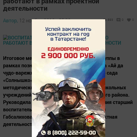
работают в рамках проектной
деятельности
Автор,
12 ноября 2016 - 05:30
893
0
0
Итоговое мероприятие с детьми средней группы в
рамках познавательно-творческого проекта «Ай да
чудо-варежки» показали педагоги детского сада
«Солнышко» в ходе заседания районного
методического объединения педагогов дошкольных
учреждений Нижнекамского муниципального района.
Руководила ходом работы методобъединения старший
воспитатель детского сада «Айгуль» Рузиля
Габсалихова. Темой заседания стала «Проектная
деятельность в работе с родителями...