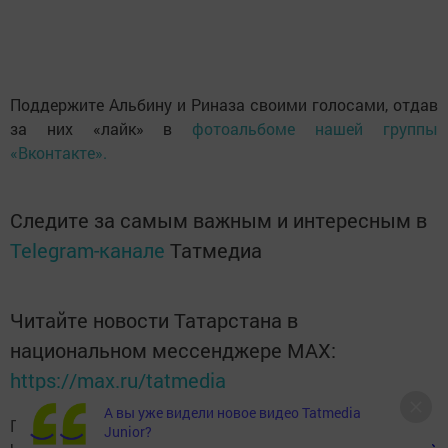
Поддержите Альбину и Риназа своими голосами, отдав
за них «лайк» в
фотоальбоме нашей группы
«Вконтакте».
Следите за самым важным и интересным в
Telegram-канале
Татмедиа
Читайте новости Татарстана в
национальном мессенджере MАХ:
https://max.ru/tatmedia
А вы уже видели новое видео Tatmedia
Подписывайтесь на наш
Telegram-канал
, а также
Junior?
читайте нас
Вконтакте
,
Одноклассниках
,
«Дзен»
и
Макс