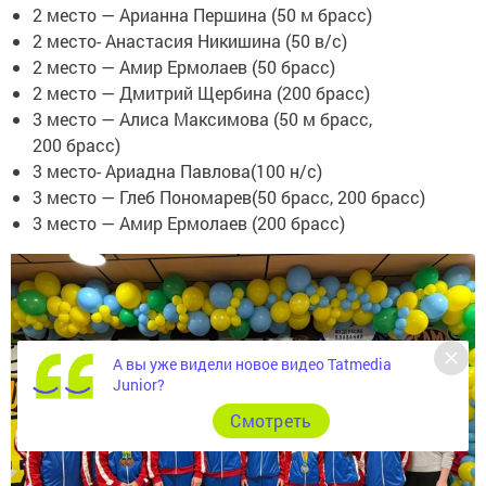
2 место — Арианна Першина (50 м брасс)
2 место- Анастасия Никишина (50 в/с)
2 место — Амир Ермолаев (50 брасс)
2 место — Дмитрий Щербина (200 брасс)
3 место — Алиса Максимова (50 м брасс,
200 брасс)
3 место- Ариадна Павлова(100 н/с)
3 место — Глеб Пономарев(50 брасс, 200 брасс)
3 место — Амир Ермолаев (200 брасс)
А вы уже видели новое видео Tatmedia
Junior?
Cмотреть