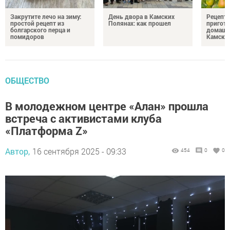
Закрутите лечо на зиму:
День двора в Камских
Рецепты
простой рецепт из
Полянах: как прошел
пригото
болгарского перца и
домашн
помидоров
Камски
ОБЩЕСТВО
В молодежном центре «Алан» прошла
встреча с активистами клуба
«Платформа Z»
Автор,
16 сентября 2025 - 09:33
454
0
0