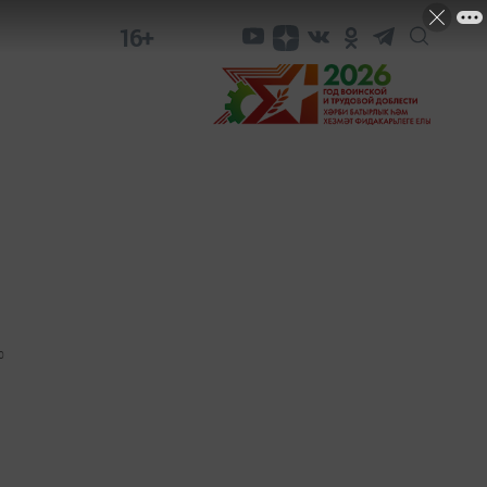
16+
0