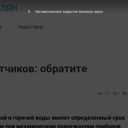
ОЛЯН
5
Автоматическое закрытие баннера через
м
Наши герои
тчиков: обратите
1028
0
ной и горячей воды имеют определенный срок
ли при механическом повреждении приборов