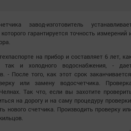
тчика завод-изготовитель устанавливае
 которого гарантируется точность измерений 
ора.
техпаспорте на прибор и составляет 6 лет, ка
, так и холодного водоснабжения, - дае
 - После того, как этот срок заканчивается
верку или замену водосчетчика. Проверк
елнах. Так что, если вы захотите проверит
иться на дорогу и на саму процедуру проверки
ть нового счетчика. Производить проверку ил
жильцов.