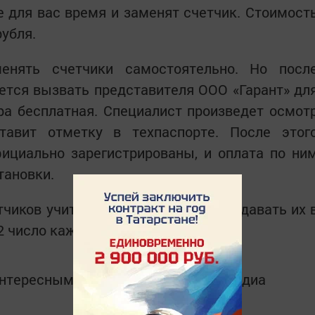
е для вас время и заменят счетчик. Стоимост
рубля.
енять счетчики самостоятельно. Но посл
ется вызвать представителя ООО «Гарант» дл
ра бесплатная. Специалист произведет осмот
ставит отметку в техпаспорте. После этог
ициально зарегистрированы, и оплата по ни
тановки.
тчиков учитывались, необходимо подавать их 
22 число каждого месяца.
интересным в
Telegram-канале
Татмедиа