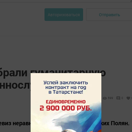
Отправить
Авторизоваться
брали гуманитарную
еннослужащих
599
0
девиз неравнодушных жителей Камских Полян.