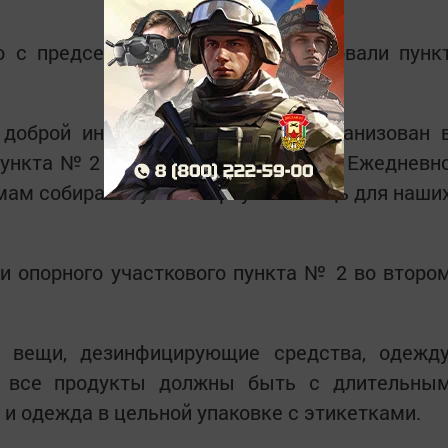
 с председателями Стос организовали пунк
 доброй инициативе, сбор был организован 
пункта № 2 во втором микрорайоне. Ежедневн
домам собирали гуманитарную помощь для наши
и опорного участкового пункта № 2 во второ
 вещи, дезинфицирующие средства, одежду
 - все продукты должны быть с длительны
 и одежда в цельной упаковке с этикетками.