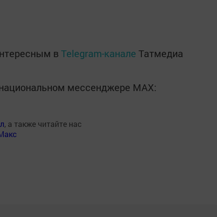
интересным в
Telegram-канале
Татмедиа
в национальном мессенджере MАХ:
ал
, а также читайте нас
Макс