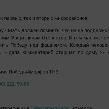
ак первых, так и вторых микрорайонов.
у - Мать должен помнить, что наша поддержк
ашим Защитникам Отечества. В том малом, че
ить Победу над фашизмом. Каждый челове
», - дала комментарий старшая по дому 2/1
.
рмия Победы#марфон ТНВ
00) 222-59-00
интересным в
Telegram-канале
Татмедиа