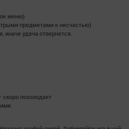
ное меню)
острыми предметами к несчастью)
, иначе удача отвернется.
 скоро похолодает
зиме.
бладает особой силой. Добавляйте его в чай