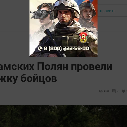
Отправить
Авторизоваться
амских Полян провели
жку бойцов
420
0