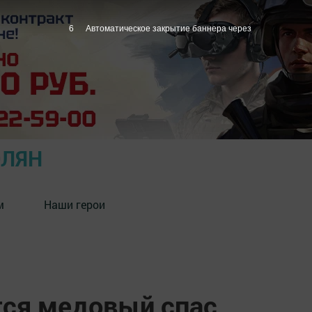
5
Автоматическое закрытие баннера через
ОЛЯН
м
Наши герои
тся медовый спас