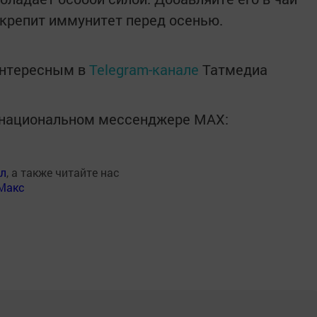
укрепит иммунитет перед осенью.
интересным в
Telegram-канале
Татмедиа
в национальном мессенджере MАХ:
ал
, а также читайте нас
Макс