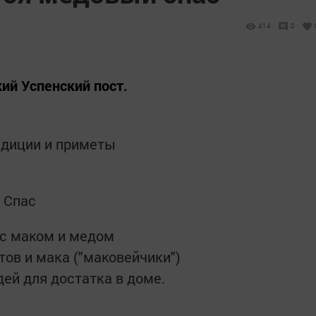
414
0
кий Успенский пост.
радиции и приметы
 Спас
 с маком и медом
тов и мака ("маковейчики")
ей для достатка в доме.