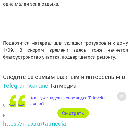
одна малая зона отдыха.
Подвозится материал для укладки тротуаров и к дому
1/09. В скором времени здесь тоже начнется
благоустройство участка, подвергшегося ремонту.
Следите за самым важным и интересным в
Telegram-канале
Татмедиа
А вы уже видели новое видео Tatmedia
Junior?
Читайте новости Татарстана в
Cмотреть
национальном мессенджере MАХ:
https://max.ru/tatmedia