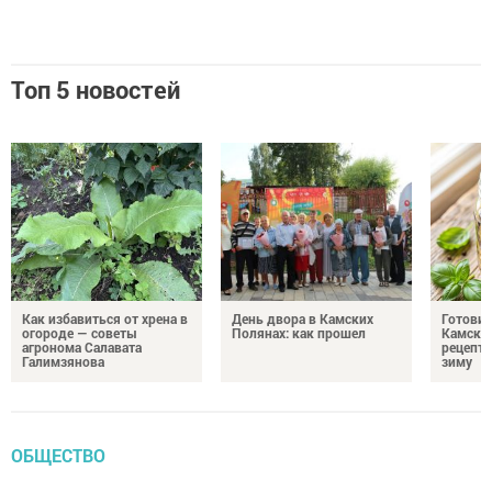
Топ 5 новостей
Как избавиться от хрена в
День двора в Камских
Готови
огороде — советы
Полянах: как прошел
Камских
агронома Салавата
рецепты
Галимзянова
зиму
ОБЩЕСТВО