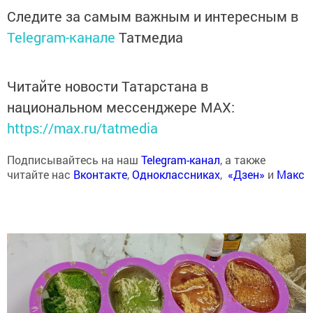
Следите за самым важным и интересным в
Telegram-канале
Татмедиа
Читайте новости Татарстана в
национальном мессенджере MАХ:
https://max.ru/tatmedia
Подписывайтесь на наш
Telegram-канал
, а также
читайте нас
Вконтакте
,
Одноклассниках
,
«Дзен»
и
Макс