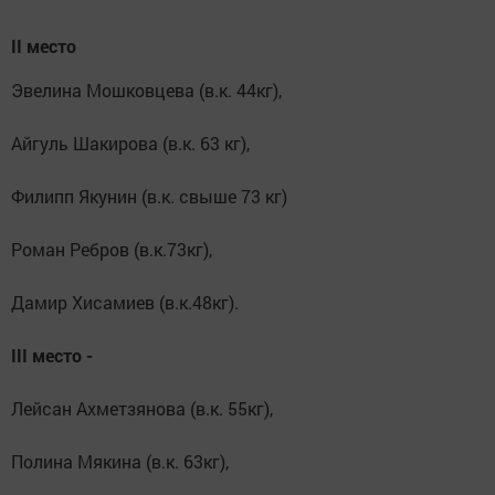
II место
Эвелина Мошковцева (в.к. 44кг),
Айгуль Шакирова (в.к. 63 кг),
Филипп Якунин (в.к. свыше 73 кг)
Роман Ребров (в.к.73кг),
Дамир Хисамиев (в.к.48кг).
III место -
Лейсан Ахметзянова (в.к. 55кг),
Полина Мякина (в.к. 63кг),