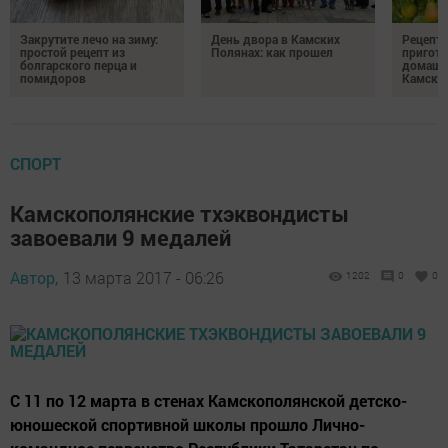
Закрутите лечо на зиму:
День двора в Камских
Рецепты
простой рецепт из
Полянах: как прошел
пригото
болгарского перца и
домашн
помидоров
Камски
СПОРТ
Камскополянские тхэквондисты
завоевали 9 медалей
Автор,
13 марта 2017 - 06:26
1202
0
0
С 11 по 12 марта в стенах Камскополянской детско-
юношеской спортивной школы прошло Лично-