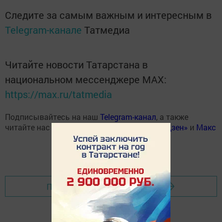
Следите за самым важным и интересным в
Telegram-канале
Татмедиа
Читайте новости Татарстана в
национальном мессенджере MАХ:
https://max.ru/tatmedia
Подписывайтесь на наш
Telegram-канал
, а также
читайте нас
Вконтакте
,
Одноклассниках
,
«Дзен»
и
Макс
Перейти на страницу новости