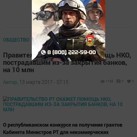
ОБЩЕСТВО
Правительство РТ окажет помощь НКО,
пострадавшим из-за закрытия банков,
на 10 млн
Автор,
13 марта 2017 - 07:15
1169
0
0
О республиканском конкурсе на получение грантов
Кабинета Министров РТ для некоммерческих