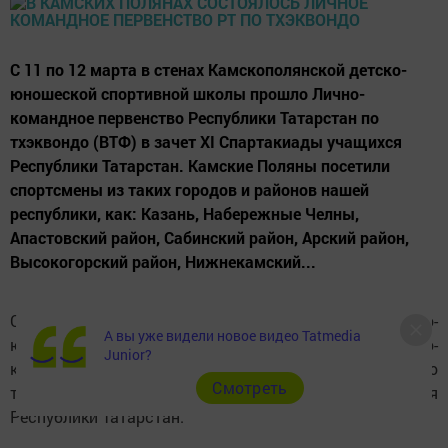
С 11 по 12 марта в стенах Камскополянской детско-
юношеской спортивной школы прошло Лично-
командное первенство Республики Татарстан по
тхэквондо (ВТФ) в зачет XI Спартакиады учащихся
Республики Татарстан. Камские Поляны посетили
спортсмены из таких городов и районов нашей
республики, как: Казань, Набережные Челны,
Апастовский район, Сабинский район, Арский район,
Высокогорский район, Нижнекамский...
С 11 по 12 марта в стенах Камскополянской детско-
А вы уже видели новое видео Tatmedia
юношеской спортивной школы прошло Лично-
Junior?
командное первенство Республики Татарстан по
Cмотреть
тхэквондо (ВТФ) в зачет XI Спартакиады учащихся
Республики Татарстан.