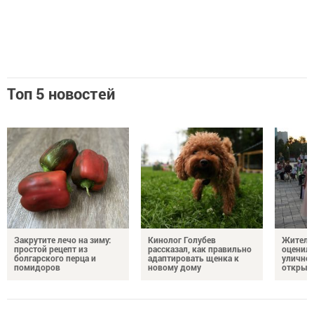
Топ 5 новостей
Закрутите лечо на зиму:
Кинолог Голубев
Жители
простой рецепт из
рассказал, как правильно
оценил
болгарского перца и
адаптировать щенка к
уличног
помидоров
новому дому
открыт