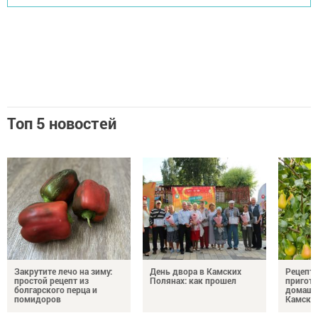
Топ 5 новостей
Закрутите лечо на зиму:
День двора в Камских
Рецепты
простой рецепт из
Полянах: как прошел
пригото
болгарского перца и
домашн
помидоров
Камски