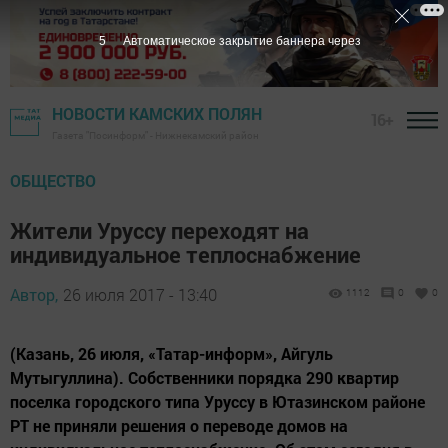
5
Автоматическое закрытие баннера через
НОВОСТИ КАМСКИХ ПОЛЯН
16+
Газета "Посинформ" - Нижнекамский район
ОБЩЕСТВО
Жители Уруссу переходят на
индивидуальное теплоснабжение
Автор,
26 июля 2017 - 13:40
1112
0
0
(Казань, 26 июля, «Татар-информ», Айгуль
Мутыгуллина). Собственники порядка 290 квартир
поселка городского типа Уруссу в Ютазинском районе
РТ не приняли решения о переводе домов на