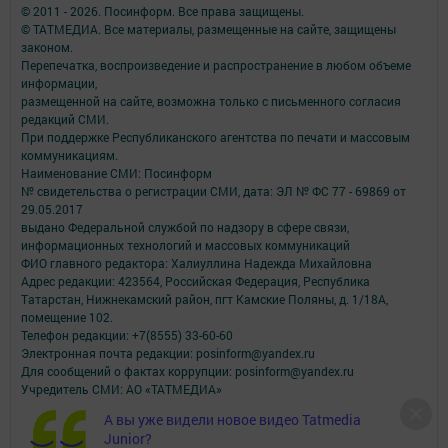
© 2011 - 2026. Посинформ. Все права защищены.
© ТАТМЕДИА. Все материалы, размещенные на сайте, защищены
законом.
Перепечатка, воспроизведение и распространение в любом объеме
информации,
размещенной на сайте, возможна только с письменного согласия
редакций СМИ.
При поддержке Республиканского агентства по печати и массовым
коммуникациям.
Наименование СМИ: Посинформ
№ свидетельства о регистрации СМИ, дата: ЭЛ № ФС 77 - 69869 от
29.05.2017
выдано Федеральной службой по надзору в сфере связи,
информационных технологий и массовых коммуникаций
ФИО главного редактора: Халиуллина Надежда Михайловна
Адрес редакции: 423564, Российская Федерация, Республика
Татарстан, Нижнекамский район, пгт Камские Поляны, д. 1/18А,
помещение 102.
Телефон редакции: +7(8555) 33-60-60
Электронная почта редакции: posinform@yandex.ru
Для сообщений о фактах коррупции: posinform@yandex.ru
Учредитель СМИ: АО «ТАТМЕДИА»
А вы уже видели новое видео Tatmedia
Антикоррупционная политика
Junior?
АО «ТАТМЕДИА» использует «cookie»
для персонализации сервисов и