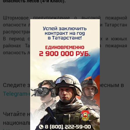
опасность лесов (4-й класс).
Штормовое предупреждение о высокой пожарной
опасности лесов на территории Республики Татарстан
распространил Гидрометцентр РТ.
В период с 25 по 31 июля в восточных и южных
районах Татарстана ожидается высокая пожарная
опасность лесов (4-й класс).
Следите за самым важным и интересным в
Telegram-канале
Татмедиа
Читайте новости Татарстана в
национальном мессенджере MАХ: