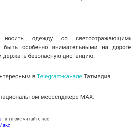
я носить одежду со светоотражающим
 быть особенно внимательными на дороге
и держать безопасную дистанцию.
интересным в
Telegram-канале
Татмедиа
в национальном мессенджере MАХ:
ал
, а также читайте нас
Макс