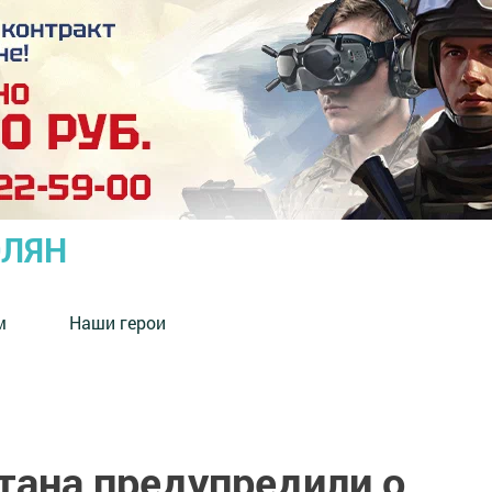
ОЛЯН
м
Наши герои
тана предупредили о