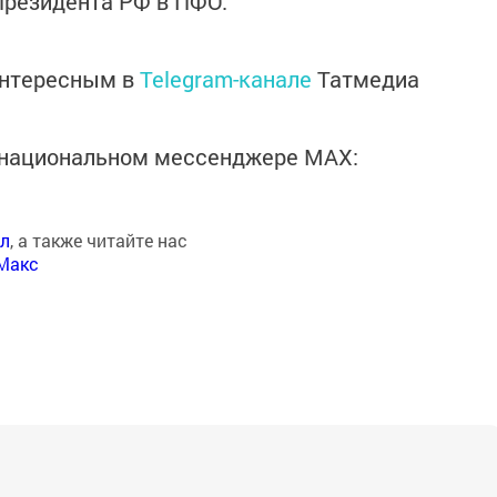
Президента РФ в ПФО.
интересным в
Telegram-канале
Татмедиа
в национальном мессенджере MАХ:
ал
, а также читайте нас
Макс