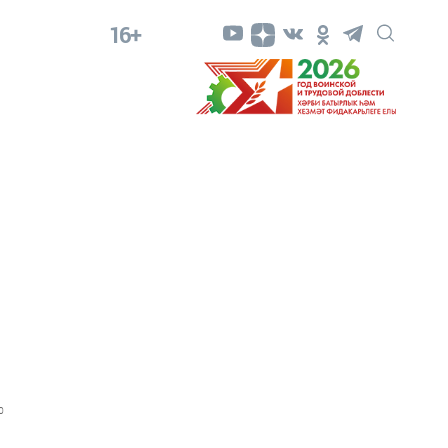
16+
0