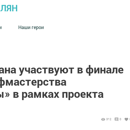
ОЛЯН
м
Наши герои
ана участвуют в финале
фмастерства
» в рамках проекта
312
0