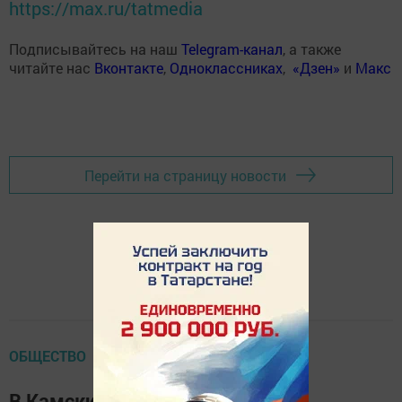
https://max.ru/tatmedia
Подписывайтесь на наш
Telegram-канал
, а также
читайте нас
Вконтакте
,
Одноклассниках
,
«Дзен»
и
Макс
Перейти на страницу новости
ОБЩЕСТВО
В Камских Полянах поздравили