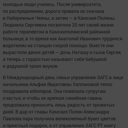
молодые люди учились. После университета,
по распределению, дорога привела их сначала
в Набережные Челны, а затем — в Камские Поляны.
Людмила Сергеевна посвятила 20 лет своей жизни
работе терапевтом в Камскополянской районной
больнице, в то время как Анатолий Иванович трудился
водителем на станции скорой помощи. Вместе они
вырастили двоих детей — дочь Наташу и сына Сергея,
а теперь с гордостью называют себя бабушкой
и дедушкой троих внуков.
В Международный день семьи управление ЗАГС в лице
начальника Альфии Явдатовны Хаппановой тепло
поздравила юбиляров. Она пожелала супругам
счастья, и чтобы их крепкая семейная гавань
продолжала приносить лишь радость от прожитых
дней. В дар от главы Камских Полян Александра
Павлова пара получила великолепный букет цветов
и приятный подарок, а от управления ЗАГС РТ книгу