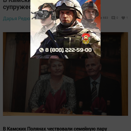
супружескую пару Гущиных
Дарья Редюкова,
15 мая 2026 - 14:33
683
0
1
В Камских Полянах чествовали семейную пару