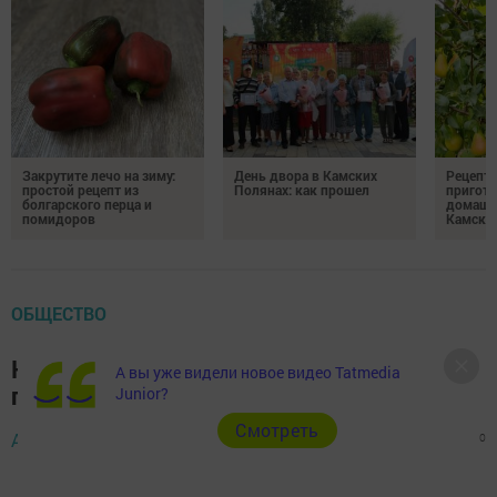
Закрутите лечо на зиму:
День двора в Камских
Рецепты
простой рецепт из
Полянах: как прошел
пригото
болгарского перца и
домашн
помидоров
Камски
ОБЩЕСТВО
Невролог дал рекомендации по
А вы уже видели новое видео Tatmedia
гимнастике для офисных работников
Junior?
Cмотреть
Автор,
15 мая 2026 - 11:48
368
0
0