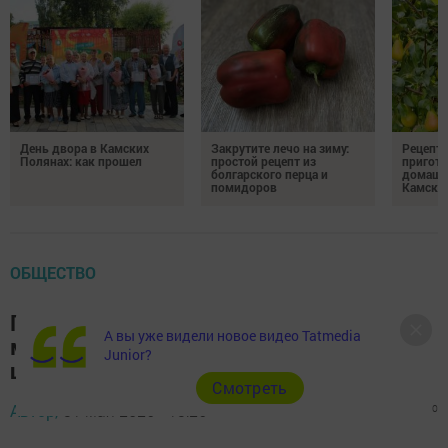
День двора в Камских
Закрутите лечо на зиму:
Рецепты
Полянах: как прошел
простой рецепт из
пригото
болгарского перца и
домашн
помидоров
Камски
ОБЩЕСТВО
Профориентационный курс «Россия —
А вы уже видели новое видео Tatmedia
мои горизонты» охватил более 240 тыс.
Junior?
школьников в РТ
Cмотреть
Автор,
31 мая 2026 - 13:26
380
0
0