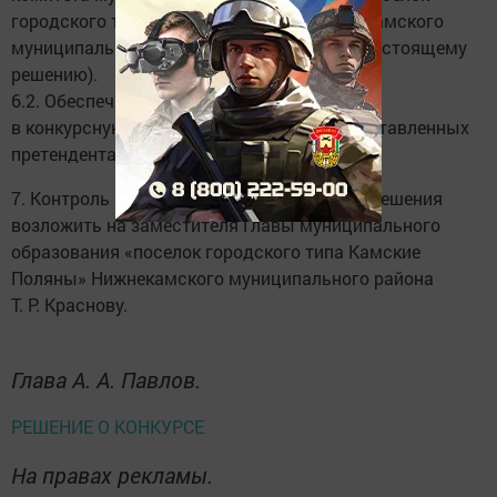
городского типа Камские Поляны» Нижнекамского
муниципального района (Приложение 3 к настоящему
решению).
6.2. Обеспечить прием, хранение, передачу
в конкурсную комиссию документов, представленных
претендентами для участия в конкурсе.
7. Контроль над исполнением настоящего решения
возложить на заместителя Главы муниципального
образования «поселок городского типа Камские
Поляны» Нижнекамского муниципального района
Т. Р. Краснову.
Глава А. А. Павлов.
РЕШЕНИЕ О КОНКУРСЕ
На правах рекламы.