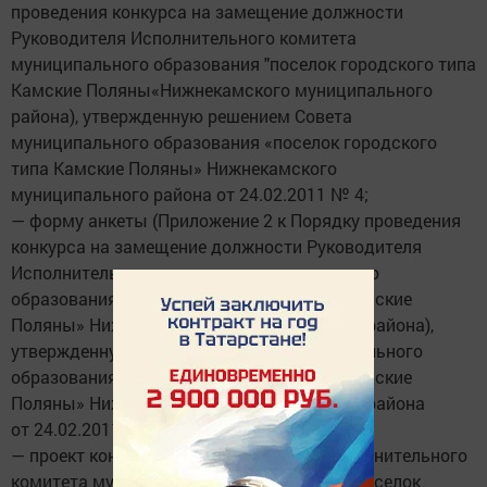
проведения конкурса на замещение должности
Руководителя Исполнительного комитета
муниципального образования "поселок городского типа
Камские Поляны«Нижнекамского муниципального
района), утвержденную решением Совета
муниципального образования «поселок городского
типа Камские Поляны» Нижнекамского
муниципального района от 24.02.2011 № 4;
— форму анкеты (Приложение 2 к Порядку проведения
конкурса на замещение должности Руководителя
Исполнительного комитета муниципального
образования «поселок городского типа Камские
Поляны» Нижнекамского муниципального района),
утвержденную решением Совета муниципального
образования «поселок городского типа Камские
Поляны» Нижнекамского муниципального района
от 24.02.2011 № 4;
— проект контракта с Руководителем Исполнительного
комитета муниципального образования «поселок