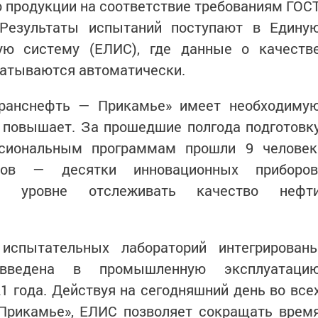
 продукции на соответствие требованиям ГОС
 Результаты испытаний поступают в Едину
ую систему (ЕЛИС), где данные о качеств
батываются автоматически.
Транснефть — Прикамье» имеет необходиму
 повышает. За прошедшие полгода подготовк
ссиональным программам прошли 9 человек
тов — десятки инновационных приборов
 уровне отслеживать качество нефт
испытательных лабораторий интегрирован
ведена в промышленную эксплуатаци
21 года. Действуя на сегодняшний день во все
Прикамье», ЕЛИС позволяет сокращать врем