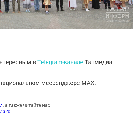
интересным в
Telegram-канале
Татмедиа
в национальном мессенджере MАХ:
ал
, а также читайте нас
Макс