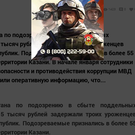
1423
0
на по подозрению в сбыте поддельных
тысяч рублей задержали троих уроженцев
публик. Подозреваемые признались в более 55
рритории Казани. В начале января сотрудники
зопасности и противодействия коррупции МВД
чили оперативную информацию, что...
стана по подозрению в сбыте поддельны
5 тысяч рублей задержали троих уроженце
публик. Подозреваемые признались в более 5
рритории Казани.