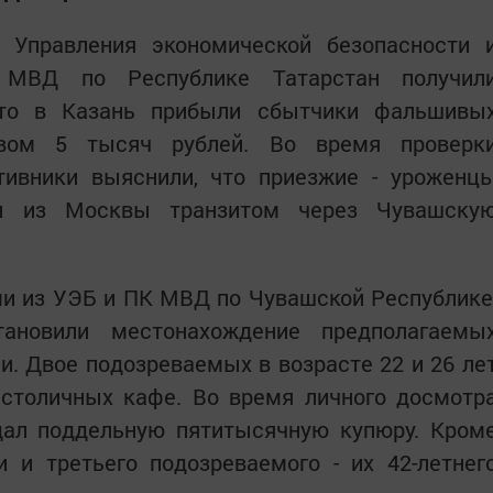
 Управления экономической безопасности 
и МВД по Республике Татарстан получил
что в Казань прибыли сбытчики фальшивы
вом 5 тысяч рублей. Во время проверк
тивники выяснили, что приезжие - уроженц
и из Москвы транзитом через Чувашску
ми из УЭБ и ПК МВД по Чувашской Республике
тановили местонахождение предполагаемы
. Двое подозреваемых в возрасте 22 и 26 ле
столичных кафе. Во время личного досмотр
дал поддельную пятитысячную купюру. Кром
и и третьего подозреваемого - их 42-летнег