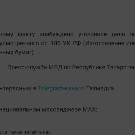
ному факту возбуждено уголовное дело п
усмотренного ст. 186 УК РФ (Изготовление ил
нных бумаг).
Пресс-служба МВД по Республике Татарста
интересным в
Telegram-канале
Татмедиа
в национальном мессенджере MАХ:
ал
, а также читайте нас