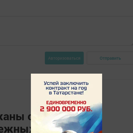
Отправить
Авторизоваться
жаны сбытчики
ежных купюр