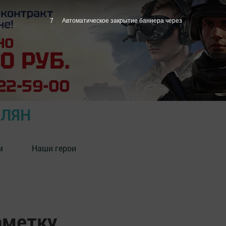
6
Автоматическое закрытие баннера через
ОЛЯН
м
Наши герои
аметку