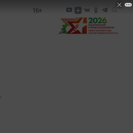
16+
0