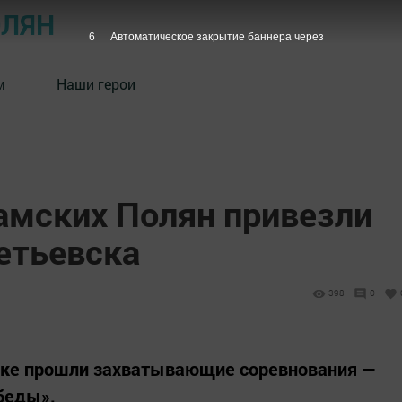
ОЛЯН
5
Автоматическое закрытие баннера через
м
Наши герои
Камских Полян привезли
етьевска
398
0
вске прошли захватывающие соревнования —
беды».