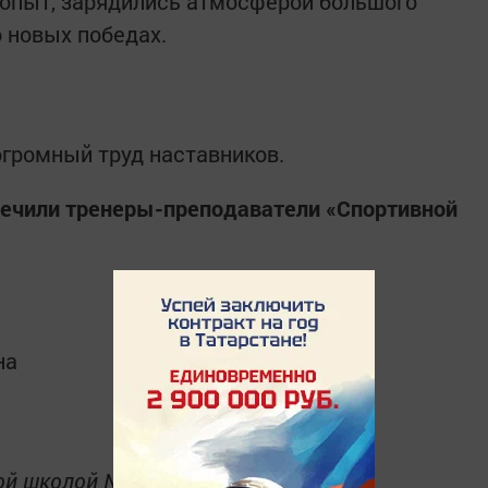
опыт, зарядились атмосферой большого
о новых победах.
огромный труд наставников.
печили тренеры-преподаватели «Спортивной
на
ой школой № 7».