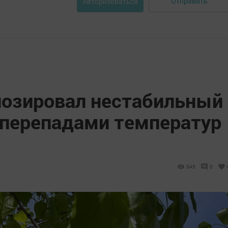
Отправить
Авторизоваться
нозировал нестабильный
 перепадами температур
345
0