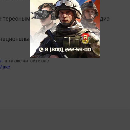
интересным в
Telegram-канале
Татмедиа
в национальном мессенджере MАХ:
ал
, а также читайте нас
Макс