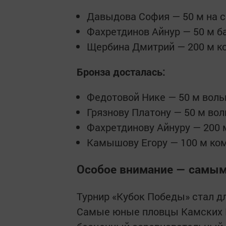
Давыдова София — 50 м на с
Фахретдинов Айнур — 50 м б
Щербина Дмитрий — 200 м к
Бронза досталась:
Федотовой Нике — 50 м вольн
Грязнову Платону — 50 м вол
Фахретдинову Айнуру — 200 
Камышову Егору — 100 м ко
Особое внимание — самым
Турнир «Кубок Победы» стал 
Самые юные пловцы Камских П