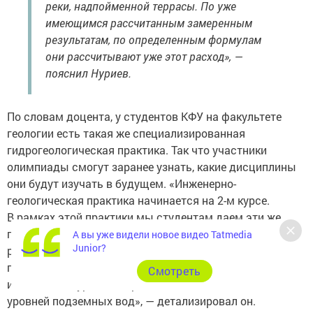
реки, надпойменной террасы. По уже
имеющимся рассчитанным замеренным
результатам, по определенным формулам
они рассчитывают уже этот расход», —
пояснил Нуриев.
По словам доцента, у студентов КФУ на факультете
геологии есть такая же специализированная
гидрогеологическая практика. Так что участники
олимпиады смогут заранее узнать, какие дисциплины
они будут изучать в будущем. «Инженерно-
геологическая практика начинается на 2-м курсе.
В рамках этой практики мы студентам даем эти же
гидрометрические измерения. На основании вот этих
А вы уже видели новое видео Tatmedia
Junior?
расчетов расхода воды можно определять расход
потока, может спрогнозировать повышения
Cмотреть
и понижения уровней в реках, повышение и понижение
уровней подземных вод», — детализировал он.