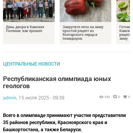
День двора в Камских
Закрутите лечо на зиму:
Готови
Полянах: как прошел
простой рецепт из
Камских
болгарского перца и
рецепты
помидоров
зиму
ЦЕНТРАЛЬНЫЕ НОВОСТИ
Республиканская олимпиада юных
геологов
admin,
15 июля 2025 - 09:39
330
0
0
Всего в олимпиаде принимают участие представители
35 районов республики, Красноярского края и
Башкортостана, а также Беларуси.