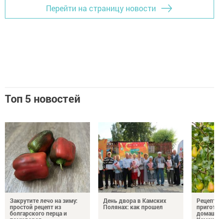
Перейти на страницу новости
Топ 5 новостей
Закрутите лечо на зиму:
День двора в Камских
Рецепты
простой рецепт из
Полянах: как прошел
пригото
болгарского перца и
домашн