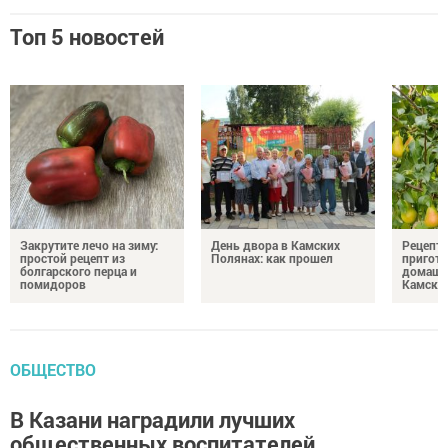
Топ 5 новостей
Закрутите лечо на зиму:
День двора в Камских
Рецепты
простой рецепт из
Полянах: как прошел
пригото
болгарского перца и
домашн
помидоров
Камски
ОБЩЕСТВО
В Казани наградили лучших
общественных воспитателей