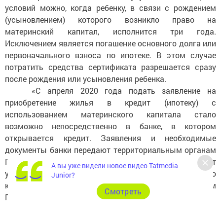
условий можно, когда ребенку, в связи с рождением
(усыновлением) которого возникло право на
материнский капитал, исполнится три года.
Исключением является погашение основного долга или
первоначального взноса по ипотеке. В этом случае
потратить средства сертификата разрешается сразу
после рождения или усыновления ребенка.
«С апреля 2020 года подать заявление на
приобретение жилья в кредит (ипотеку) с
использованием материнского капитала стало
возможно непосредственно в банке, в котором
открывается кредит. Заявления и необходимые
документы банки передают территориальным органам
ПФР по электронным каналам связи, что позволяет
А вы уже видели новое видео Tatmedia
ускорить распоряжение средствами материнского
Junior?
капиталом», - отметил управляющий Отделением
Cмотреть
Пенсионного фонда Татарстана Эдуард Вафин.